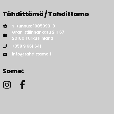
Tähdittämö / Tahdittamo
Y-tunnus: 1905393-8
Graniittilinnankatu 2 H 67
20100 Turku Finland
+358 9 661 641
info@tahdittamo.fi
Some: