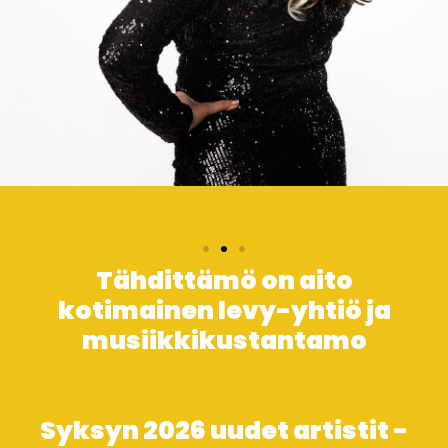
Tähdittämö on aito
kotimainen levy-yhtiö ja
musiikkikustantamo
Syksyn 2026 uudet artistit -