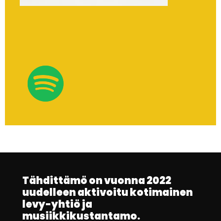
Tähdittämö on vuonna 2022
uudelleen aktivoitu kotimainen
levy-yhtiö ja
musiikkikustantamo.