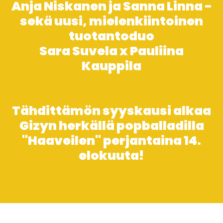
Anja Niskanen ja Sanna Linna -
sekä uusi, mielenkiintoinen
tuotantoduo
Sara Suvela x Pauliina
Kauppila
Tähdittämön syyskausi alkaa
Gizyn herkällä popballadilla
"Haaveilen" perjantaina 14.
elokuuta!