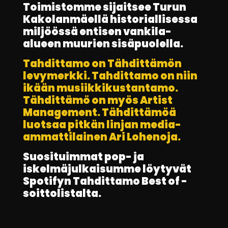
Toimistomme sijaitsee Turun
Kakolanmäellä historiallisessa
miljöössä entisen vankila-
alueen muurien sisäpuolella.
Tahdittamo on Tähdittämön
levymerkki. Tahdittamo on niin
ikään musiikkikustantamo.
Tähdittämö on myös Artist
Management. Tähdittämöä
luotsaa pitkän linjan media-
ammattilainen Ari Lohenoja.
Suosituimmat pop- ja
iskelmäjulkaisumme löytyvät
Spotifyn Tahdittamo Best of -
soittolistalta.